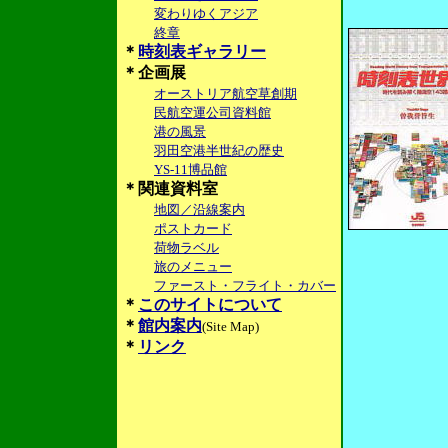
変わりゆくアジア
終章
＊
時刻表ギャラリー
＊企画展
オーストリア航空草創期
民航空運公司資料館
港の風景
羽田空港半世紀の歴史
YS-11博品館
＊関連資料室
地図／沿線案内
ポストカード
荷物ラベル
旅のメニュー
ファースト・フライト・カバー
＊
このサイトについて
＊
館内案内
(Site Map)
＊
リンク